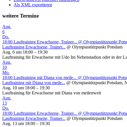
Als XML exportieren
weitere Termine
Aug.
6
Do.
18:00
Lauftraining Erwachsene, Trainer...
@ Olympiastützpunkt Pot
Lauftraining Erwachsene, Trainer...
@ Olympiastützpunkt Potsdam
Aug. 6 um 18:00 – 19:30
Lauftraining für Erwachsene mit Udo Im Nebenstadion oder in der L
Aug.
10
Mo.
18:00
Lauftraining mit Diana von meile...
@ Olympiastützpunkt Potsd
Lauftraining mit Diana von meile...
@ Olympiastützpunkt Potsdam, N
Aug. 10 um 18:00 – 19:30
Lauftraining für Erwachsene mit Diana von meilenweit
Aug.
13
Do.
18:00
Lauftraining Erwachsene, Trainer...
@ Olympiastützpunkt Pot
Lauftraining Erwachsene, Trainer...
@ Olympiastützpunkt Potsdam
Aug. 13 um 18:00 – 19:30