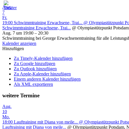
Aug.
7
Fr.
19:00
Schwimmtraining Erwachsene, Trai...
@ Olympiastützpunkt P
Schwimmtraining Erwachsene, Trai...
@ Olympiastützpunkt Potsdam
Aug. 7 um 19:00 – 20:30
Schwimmtraining bei George Erwachsenentraining für alle Leistungs
Kalender anzeigen
Hinzufügen
Zu Timely-Kalender hinzufügen
Zu Google hinzufügen
Zu Outlook hinzufügen
Zu Apple-Kalender hinzufügen
Einem anderen Kalender hinzufügen
Als XML exportieren
weitere Termine
Aug.
10
Mo.
18:00
Lauftraining mit Diana von meile...
@ Olympiastützpunkt Potsd
Lauftraining mit Diana von meile...
@ Olympiastützpunkt Potsdam, N