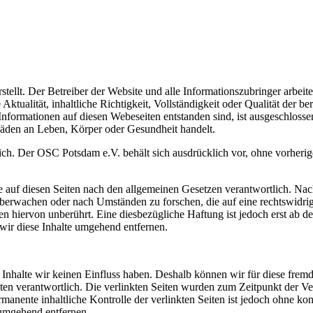
stellt. Der Betreiber der Website und alle Informationszubringer arbeite
tualität, inhaltliche Richtigkeit, Vollständigkeit oder Qualität der b
formationen auf diesen Webeseiten entstanden sind, ist ausgeschlossen
äden an Leben, Körper oder Gesundheit handelt.
ich. Der OSC Potsdam e.V. behält sich ausdrücklich vor, ohne vorheri
 auf diesen Seiten nach den allgemeinen Gesetzen verantwortlich. Nac
u überwachen oder nach Umständen zu forschen, die auf eine rechtswidri
 hiervon unberührt. Eine diesbezügliche Haftung ist jedoch erst ab d
ir diese Inhalte umgehend entfernen.
n Inhalte wir keinen Einfluss haben. Deshalb können wir für diese fre
 Seiten verantwortlich. Die verlinkten Seiten wurden zum Zeitpunkt der
manente inhaltliche Kontrolle der verlinkten Seiten ist jedoch ohne ko
umgehend entfernen.