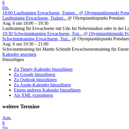
6
Do.
18:00
Lauftraining Erwachsene, Trainer...
@ Olympiastützpunkt Pot
Lauftraining Erwachsene, Trainer...
@ Olympiastützpunkt Potsdam
Aug. 6 um 18:00 – 19:30
Lauftraining für Erwachsene mit Udo Im Nebenstadion oder in der L
19:30
Schwimmtraining Erwachsene, Trai...
@ Olympiastützpunkt P
Schwimmtraining Erwachsene, Trai...
@ Olympiastützpunkt Potsdam
Aug. 6 um 19:30 – 21:00
Schwimmtraining bei Martin Schmidt Erwachsenentraining für Einsteig
Kalender anzeigen
Hinzufügen
Zu Timely-Kalender hinzufügen
Zu Google hinzufügen
Zu Outlook hinzufügen
Zu Apple-Kalender hinzufügen
Einem anderen Kalender hinzufügen
Als XML exportieren
weitere Termine
Aug.
6
Do.