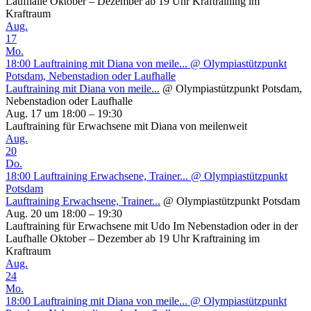
Laufhalle Oktober – Dezember ab 19 Uhr Kraftraining im
Kraftraum
Aug.
17
Mo.
18:00
Lauftraining mit Diana von meile...
@ Olympiastützpunkt
Potsdam, Nebenstadion oder Laufhalle
Lauftraining mit Diana von meile...
@ Olympiastützpunkt Potsdam,
Nebenstadion oder Laufhalle
Aug. 17 um 18:00 – 19:30
Lauftraining für Erwachsene mit Diana von meilenweit
Aug.
20
Do.
18:00
Lauftraining Erwachsene, Trainer...
@ Olympiastützpunkt
Potsdam
Lauftraining Erwachsene, Trainer...
@ Olympiastützpunkt Potsdam
Aug. 20 um 18:00 – 19:30
Lauftraining für Erwachsene mit Udo Im Nebenstadion oder in der
Laufhalle Oktober – Dezember ab 19 Uhr Kraftraining im
Kraftraum
Aug.
24
Mo.
18:00
Lauftraining mit Diana von meile...
@ Olympiastützpunkt