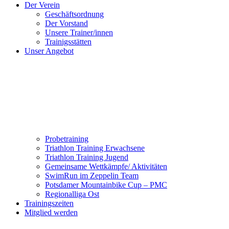
Der Verein
Geschäftsordnung
Der Vorstand
Unsere Trainer/innen
Trainigsstätten
Unser Angebot
Probetraining
Triathlon Training Erwachsene
Triathlon Training Jugend
Gemeinsame Wettkämpfe/ Aktivitäten
SwimRun im Zeppelin Team
Potsdamer Mountainbike Cup – PMC
Regionalliga Ost
Trainingszeiten
Mitglied werden