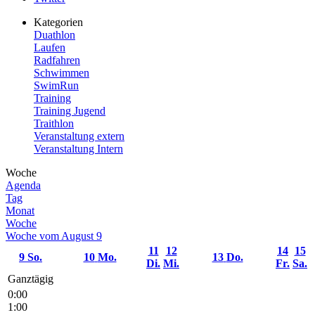
Kategorien
Duathlon
Laufen
Radfahren
Schwimmen
SwimRun
Training
Training Jugend
Traithlon
Veranstaltung extern
Veranstaltung Intern
Woche
Agenda
Tag
Monat
Woche
Woche vom August 9
11
12
14
15
9
So.
10
Mo.
13
Do.
Di.
Mi.
Fr.
Sa.
Ganztägig
0:00
1:00