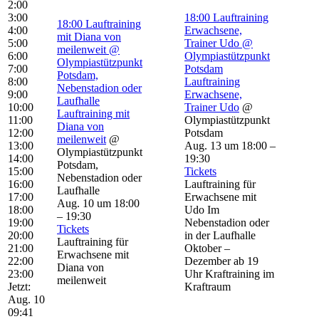
2:00
3:00
18:00
Lauftraining
18:00
Lauftraining
4:00
Erwachsene,
mit Diana von
5:00
Trainer Udo
@
meilenweit
@
6:00
Olympiastützpunkt
Olympiastützpunkt
7:00
Potsdam
Potsdam,
8:00
Lauftraining
Nebenstadion oder
9:00
Erwachsene,
Laufhalle
10:00
Trainer Udo
@
Lauftraining mit
11:00
Olympiastützpunkt
Diana von
12:00
Potsdam
meilenweit
@
13:00
Aug. 13 um 18:00 –
Olympiastützpunkt
14:00
19:30
Potsdam,
15:00
Tickets
Nebenstadion oder
16:00
Lauftraining für
Laufhalle
17:00
Erwachsene mit
Aug. 10 um 18:00
18:00
Udo Im
– 19:30
19:00
Nebenstadion oder
Tickets
20:00
in der Laufhalle
Lauftraining für
21:00
Oktober –
Erwachsene mit
22:00
Dezember ab 19
Diana von
23:00
Uhr Kraftraining im
meilenweit
Jetzt:
Kraftraum
Aug. 10
09:41