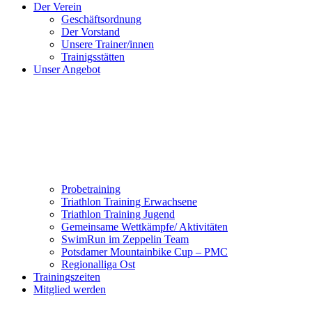
Der Verein
Geschäftsordnung
Der Vorstand
Unsere Trainer/innen
Trainigsstätten
Unser Angebot
Probetraining
Triathlon Training Erwachsene
Triathlon Training Jugend
Gemeinsame Wettkämpfe/ Aktivitäten
SwimRun im Zeppelin Team
Potsdamer Mountainbike Cup – PMC
Regionalliga Ost
Trainingszeiten
Mitglied werden