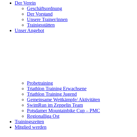
Der Verein
Geschäftsordnung
Der Vorstand
Unsere Trainer/innen
Trainigsstätten
Unser Angebot
Probetraining
Triathlon Training Erwachsene
Triathlon Training Jugend
Gemeinsame Wettkämpfe/ Aktivitäten
SwimRun im Zeppelin Team
Potsdamer Mountainbike Cup – PMC
Regionalliga Ost
Trainingszeiten
Mitglied werden