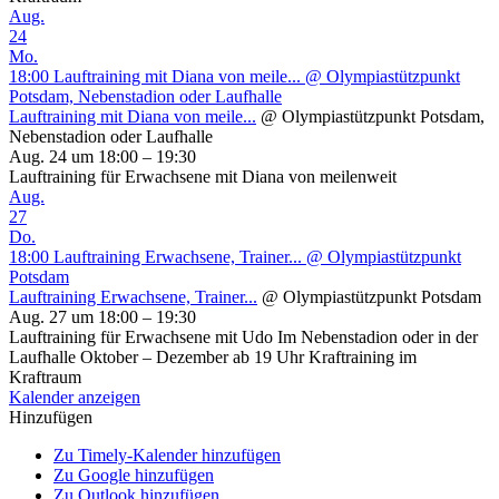
Aug.
24
Mo.
18:00
Lauftraining mit Diana von meile...
@ Olympiastützpunkt
Potsdam, Nebenstadion oder Laufhalle
Lauftraining mit Diana von meile...
@ Olympiastützpunkt Potsdam,
Nebenstadion oder Laufhalle
Aug. 24 um 18:00 – 19:30
Lauftraining für Erwachsene mit Diana von meilenweit
Aug.
27
Do.
18:00
Lauftraining Erwachsene, Trainer...
@ Olympiastützpunkt
Potsdam
Lauftraining Erwachsene, Trainer...
@ Olympiastützpunkt Potsdam
Aug. 27 um 18:00 – 19:30
Lauftraining für Erwachsene mit Udo Im Nebenstadion oder in der
Laufhalle Oktober – Dezember ab 19 Uhr Kraftraining im
Kraftraum
Kalender anzeigen
Hinzufügen
Zu Timely-Kalender hinzufügen
Zu Google hinzufügen
Zu Outlook hinzufügen