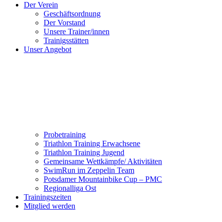
Der Verein
Geschäftsordnung
Der Vorstand
Unsere Trainer/innen
Trainigsstätten
Unser Angebot
Probetraining
Triathlon Training Erwachsene
Triathlon Training Jugend
Gemeinsame Wettkämpfe/ Aktivitäten
SwimRun im Zeppelin Team
Potsdamer Mountainbike Cup – PMC
Regionalliga Ost
Trainingszeiten
Mitglied werden