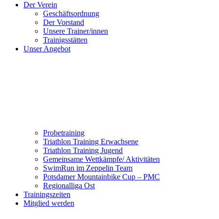
Der Verein
Geschäftsordnung
Der Vorstand
Unsere Trainer/innen
Trainigsstätten
Unser Angebot
Probetraining
Triathlon Training Erwachsene
Triathlon Training Jugend
Gemeinsame Wettkämpfe/ Aktivitäten
SwimRun im Zeppelin Team
Potsdamer Mountainbike Cup – PMC
Regionalliga Ost
Trainingszeiten
Mitglied werden