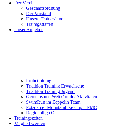
Der Verein
Geschäftsordnung
Der Vorstand
Unsere Trainer/innen
Trainigsstätten
Unser Angebot
Probetraining
Triathlon Training Erwachsene
Triathlon Training Jugend
Gemeinsame Wettkämpfe/ Aktivitäten
SwimRun im Zeppelin Team
Potsdamer Mountainbike Cup – PMC
Regionalliga Ost
Trainingszeiten
Mitglied werden