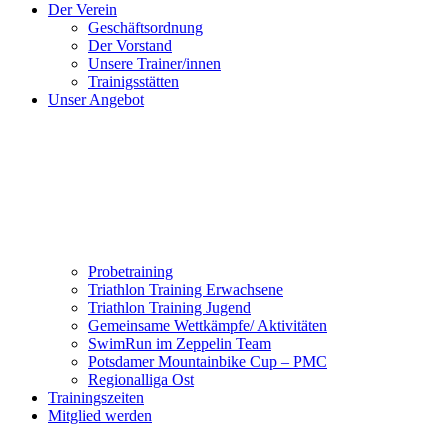
Der Verein
Geschäftsordnung
Der Vorstand
Unsere Trainer/innen
Trainigsstätten
Unser Angebot
Probetraining
Triathlon Training Erwachsene
Triathlon Training Jugend
Gemeinsame Wettkämpfe/ Aktivitäten
SwimRun im Zeppelin Team
Potsdamer Mountainbike Cup – PMC
Regionalliga Ost
Trainingszeiten
Mitglied werden