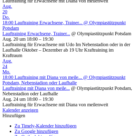
Lauftraining für Erwachsene mit Diana von meilenweit
Aug.
20
Do.
18:00
Lauftraining Erwachsene, Trainer...
@ Olympiastützpunkt
Potsdam
Lauftraining Erwachsene, Trainer...
@ Olympiastützpunkt Potsdam
Aug. 20 um 18:00 – 19:30
Lauftraining für Erwachsene mit Udo Im Nebenstadion oder in der
Laufhalle Oktober – Dezember ab 19 Uhr Kraftraining im
Kraftraum
Aug.
24
Mo.
18:00
Lauftraining mit Diana von meile...
@ Olympiastützpunkt
Potsdam, Nebenstadion oder Laufhalle
Lauftraining mit Diana von meile...
@ Olympiastützpunkt Potsdam,
Nebenstadion oder Laufhalle
Aug. 24 um 18:00 – 19:30
Lauftraining für Erwachsene mit Diana von meilenweit
Kalender anzeigen
Hinzufügen
Zu Timely-Kalender hinzufügen
Zu Google hinzufügen