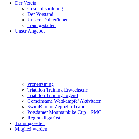
Der Verein
Geschäftsordnung
Der Vorstand
Unsere Trainer/innen
Trainigsstätten
Unser Angebot
Probetraining
Triathlon Training Erwachsene
Triathlon Training Jugend
Gemeinsame Wettkämpfe/ Aktivitäten
SwimRun im Zeppelin Team
Potsdamer Mountainbike Cup – PMC
Regionalliga Ost
Trainingszeiten
Mitglied werden